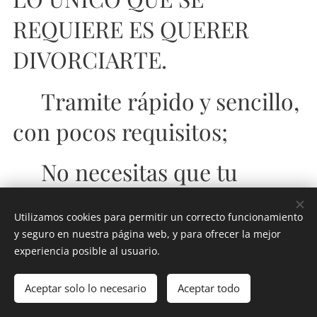
REQUIERE ES QUERER
DIVORCIARTE.
✔️Tramite rápido y sencillo,
con pocos requisitos;
✔️No necesitas que tu
pareja Firme el divorcio;✍🏼
Utilizamos cookies para permitir un correcto funcionamiento
❌
y seguro en nuestra página web, y para ofrecer la mejor
experiencia posible al usuario.
✔️No es necesario acreditar
Aceptar solo lo necesario
Aceptar todo
una causal;
Comenzar
¡Crea tu página web gratis!