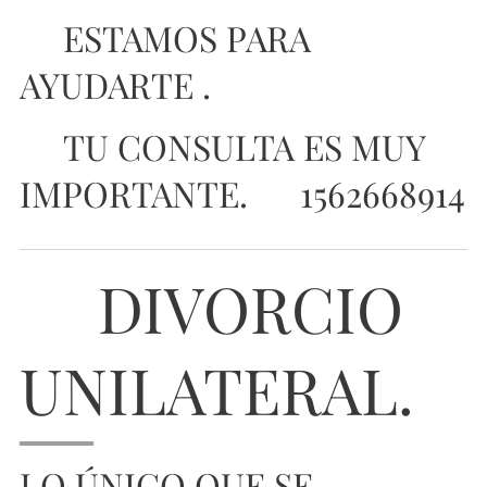
🙏ESTAMOS PARA
AYUDARTE .
📌TU CONSULTA ES MUY
IMPORTANTE. 📱1562668914
⚠️DIVORCIO
UNILATERAL.
LO ÚNICO QUE SE